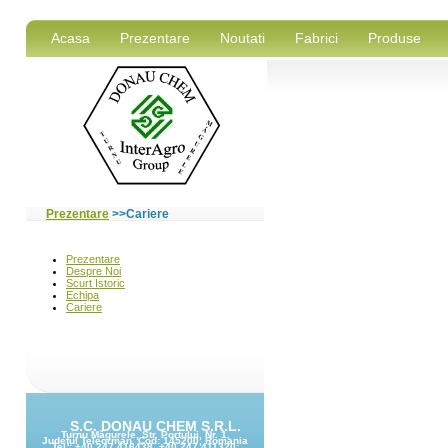
Acasa
Prezentare
Noutati
Fabrici
Produse
Prezentare
>>Cariere
S.C. DONAU CHEM S.R.L.
Turnu Măgurele, Str. Portului, Nr. 1,
Judeţul Teleorman, Cod: 145200, Romania
Tel.: +40 247 416438, +40 247 411320;