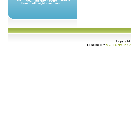
Fax: +40 247 413379
E-mail: office@donauchem.ro
Copyright
Designed by
S.C. ZONA LEX S